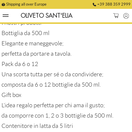
Shipping all over Europe
+39 388 359 2999
Shop
OLIVETO SANT'ELIA
I nostri prodotti
Bottiglia da 500 ml
Home
Ordini
Elegante e maneggevole;
Oliveto Sant’Elia
Indirizzo
perfetta da portare a tavola.
Pack da 6 o 12
EVO Oils
Metodi di pagamento
Una scorta tutta per sé o da condividere;
composta da 6 o 12 bottiglie da 500 ml.
Shop
Dettagli account
Gift box
Privacy Policy
L’idea regalo perfetta per chi ama il gusto;
Address
da comporre con 1, 2 o 3 bottiglie da 500 ml.
Via A. Toscanini, 39/A, Mazara Del Vallo – TP – Sicily
Contenitore in latta da 5 litri