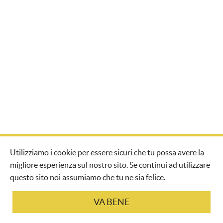
Website credits
Guido Bettinsoli Digital Studio
Utilizziamo i cookie per essere sicuri che tu possa avere la
migliore esperienza sul nostro sito. Se continui ad utilizzare
questo sito noi assumiamo che tu ne sia felice.
VA BENE
Oliveto Sant’Elia by Enrica Pugliese TP – VAT 02644270817