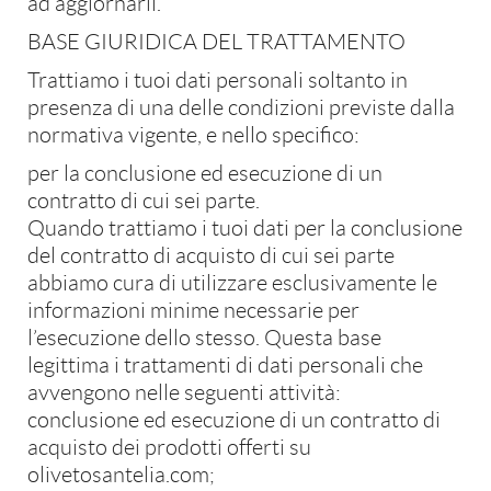
ad aggiornarli.
Privacy Policy
BASE GIURIDICA DEL TRATTAMENTO
I tuoi dati personali verranno utilizzati per supportare la tua esperienza
Trattiamo i tuoi dati personali soltanto in
su questo sito web, per gestire l’accesso al tuo account e per altri scopi
presenza di una delle condizioni previste dalla
descritti nella nostra
Privacy Policy
normativa vigente, e nello specifico:
per la conclusione ed esecuzione di un
contratto di cui sei parte.
Quando trattiamo i tuoi dati per la conclusione
del contratto di acquisto di cui sei parte
abbiamo cura di utilizzare esclusivamente le
informazioni minime necessarie per
l’esecuzione dello stesso. Questa base
legittima i trattamenti di dati personali che
avvengono nelle seguenti attività:
conclusione ed esecuzione di un contratto di
acquisto dei prodotti offerti su
olivetosantelia.com;