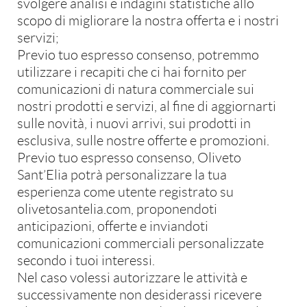
svolgere analisi e indagini statistiche allo
scopo di migliorare la nostra offerta e i nostri
servizi;
Previo tuo espresso consenso, potremmo
utilizzare i recapiti che ci hai fornito per
comunicazioni di natura commerciale sui
nostri prodotti e servizi, al fine di aggiornarti
sulle novità, i nuovi arrivi, sui prodotti in
esclusiva, sulle nostre offerte e promozioni.
Previo tuo espresso consenso, Oliveto
Sant’Elia potrà personalizzare la tua
esperienza come utente registrato su
Indirizzo
olivetosantelia.com, proponendoti
Via A. Toscanini, 39/A, Mazara Del Vallo
anticipazioni, offerte e inviandoti
comunicazioni commerciali personalizzate
secondo i tuoi interessi.
N
el caso volessi autorizzare le attività
e
successivamente non desiderassi ricevere