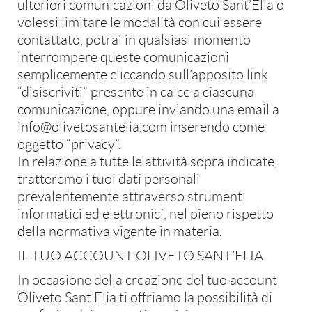
ulteriori comunicazioni da Oliveto Sant’Elia o
volessi limitare le modalità con cui essere
contattato, potrai in qualsiasi momento
interrompere queste comunicazioni
semplicemente cliccando sull’apposito link
“disiscriviti” presente in calce a ciascuna
comunicazione, oppure inviando una email a
info@olivetosantelia.com inserendo come
oggetto “privacy”.
In relazione a tutte le attività sopra indicate,
tratteremo i tuoi dati personali
prevalentemente attraverso strumenti
informatici ed elettronici, nel pieno rispetto
Contatti
della normativa vigente in materia.
Mail
info@olivetosantelia.com
Tel +39 388 359 2999
IL TUO ACCOUNT OLIVETO SANT’ELIA
In occasione della creazione del tuo account
Oliveto Sant’Elia ti offriamo la possibilità di