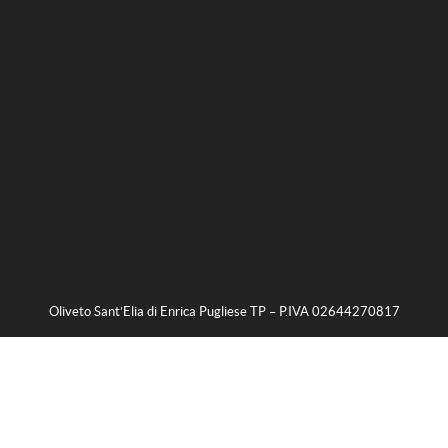
Oliveto Sant’Elia di Enrica Pugliese TP – P.IVA 02644270817