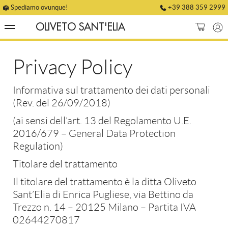
Spediamo ovunque!
+39 388 359 2999
OLIVETO SANT'ELIA
Home
Ordini
Privacy Policy
L’oliveto
Indirizzo
Informativa sul trattamento dei dati personali
(Rev. del 26/09/2018)
Olio ExtraVergine di
Metodi di pagamento
(ai sensi dell’art. 13 del Regolamento U.E.
2016/679 – General Data Protection
Oliva
Regulation)
Dettagli account
Titolare del trattamento
Shop
Il titolare del trattamento è la ditta Oliveto
Sant’Elia di Enrica Pugliese, via Bettino da
Ricette
Trezzo n. 14 – 20125 Milano – Partita IVA
02644270817